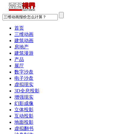
首页
三维动画
建筑动画
房地产
建筑漫游
产品
展厅
数字沙盘
电子沙盘
虚拟现实
3D全息投影
增强现实
幻影成像
立体投影
互动投影
地面投影
虚拟翻书