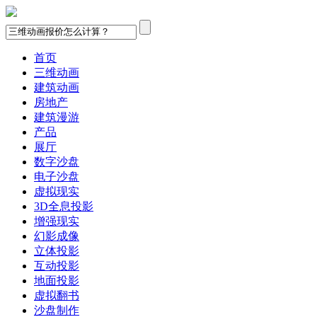
首页
三维动画
建筑动画
房地产
建筑漫游
产品
展厅
数字沙盘
电子沙盘
虚拟现实
3D全息投影
增强现实
幻影成像
立体投影
互动投影
地面投影
虚拟翻书
沙盘制作